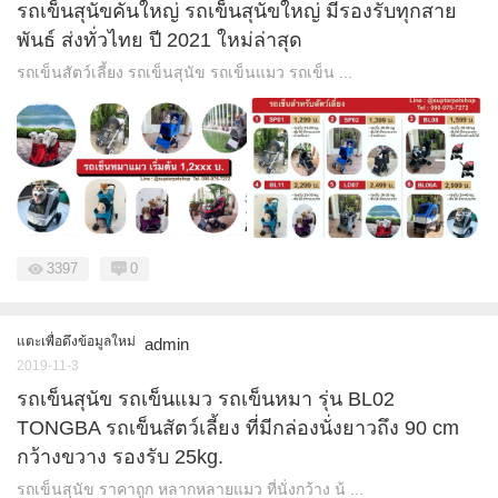
รถเข็นสุนัขคันใหญ่ รถเข็นสุนัขใหญ่ มีรองรับทุกสาย
พันธ์ ส่งทั่วไทย ปี 2021 ใหม่ล่าสุด
รถเข็นสัตว์เลี้ยง รถเข็นสุนัข รถเข็นแมว รถเข็น ...
3397
0
แตะเพื่อดึงข้อมูลใหม่
admin
2019-11-3
รถเข็นสุนัข รถเข็นแมว รถเข็นหมา รุ่น BL02
TONGBA รถเข็นสัตว์เลี้ยง ที่มีกล่องนั่งยาวถึง 90 cm
กว้างขวาง รองรับ 25kg.
รถเข็นสุนัข ราคาถูก หลากหลายแมว ที่นั่งกว้าง น้ ...