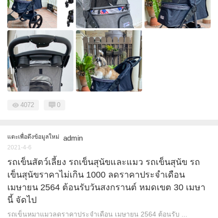
4072
0
แตะเพื่อดึงข้อมูลใหม่
admin
2021-4-6
รถเข็นสัตว์เลี้ยง รถเข็นสุนัขและแมว รถเข็นสุนัข รถ
เข็นสุนัขราคาไม่เกิน 1000 ลดราคาประจำเดือน
เมษายน 2564 ต้อนรับวันสงกรานต์ หมดเขต 30 เมษา
นี้ จัดไป
รถเข็นหมาแมวลดราคาประจำเดือน เมษายน 2564 ต้อนรับ ...