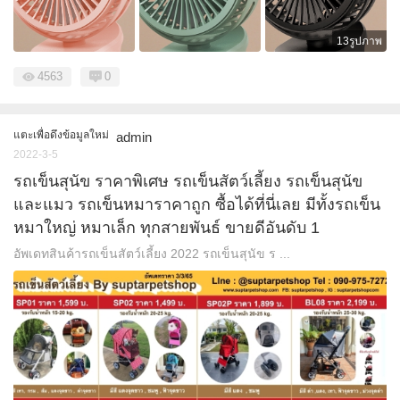
13รูปภาพ
4563
0
แตะเพื่อดึงข้อมูลใหม่
admin
2022-3-5
รถเข็นสุนัข ราคาพิเศษ รถเข็นสัตว์เลี้ยง รถเข็นสุนัข
และแมว รถเข็นหมาราคาถูก ซื้อได้ที่นี่เลย มีทั้งรถเข็น
หมาใหญ่ หมาเล็ก ทุกสายพันธ์ ขายดีอันดับ 1
อัพเดทสินค้ารถเข็นสัตว์เลี้ยง 2022 รถเข็นสุนัข ร ...