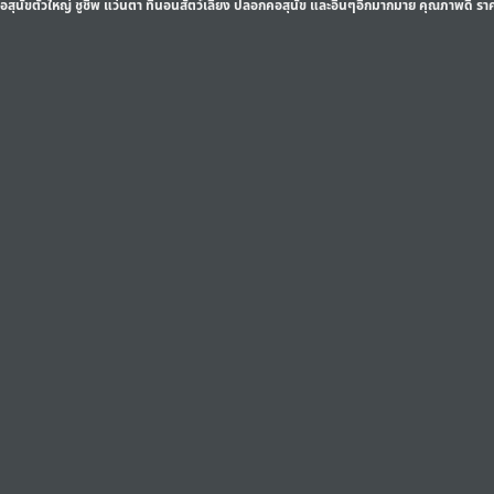
สื้อสุนัขตัวใหญ่ ชูชีพ แว่นตา ที่นอนสัตว์เลี้ยง ปลอกคอสุนัข และอื่นๆอีกมากมาย คุณภาพดี รา