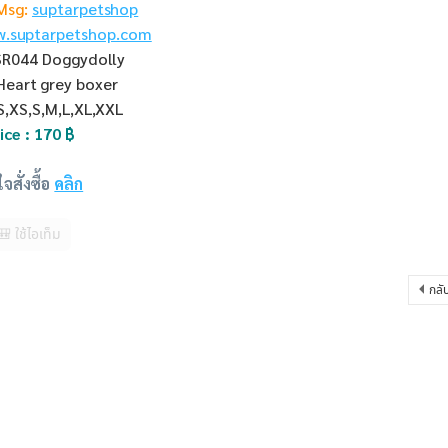
Msg:
suptarpetshop
.suptarpetshop.com
SR044 Doggydolly
Heart grey boxer
S,XS,S,M,L,XL,XXL
ice : 170 ฿
สั่งซื้อ
คลิก
🎒 ใช้ไอเท็ม
กลั