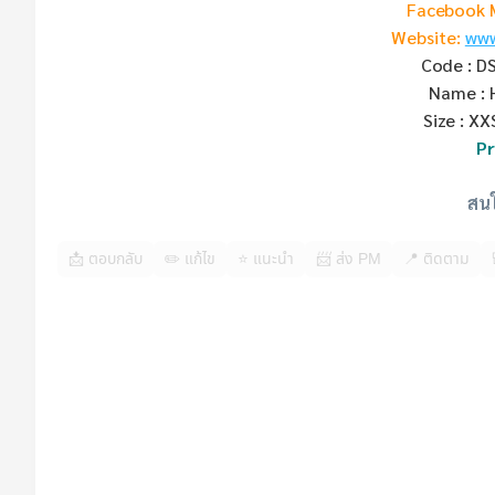
Facebook 
Website:
www
Code : D
Name : 
Size : XX
Pr
สนใจ
📩 ตอบกลับ
✏️ แก้ไข
⭐ แนะนำ
📨 ส่ง PM
📍 ติดตาม