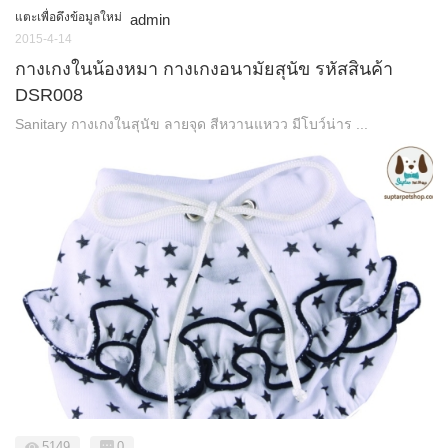
แตะเพื่อดึงข้อมูลใหม่
admin
2015-4-14
กางเกงในน้องหมา กางเกงอนามัยสุนัข รหัสสินค้า
DSR008
Sanitary กางเกงในสุนัข ลายจุด สีหวานแหวว มีโบว์น่าร ...
5149
0