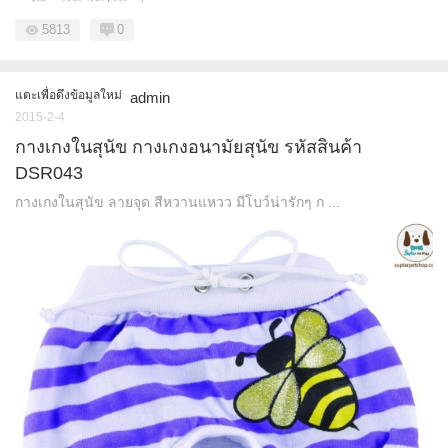
5813
0
แตะเพื่อดึงข้อมูลใหม่
admin
2015-2-4
กางเกงในสุนัข กางเกงอนามัยสุนัข รหัสสินค้า
DSR043
กางเกงในสุนัข ลายจุด สีหวานแหวว มีโบว์น่ารักๆ ก ...