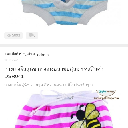
5093
0
แตะเพื่อดึงข้อมูลใหม่
admin
2015-2-4
กางเกงในสุนัข กางเกงอนามัยสุนัข รหัสสินค้า
DSR041
กางเกงในสุนัข ลายจุด สีหวานแหวว มีโบว์น่ารักๆ ก ...