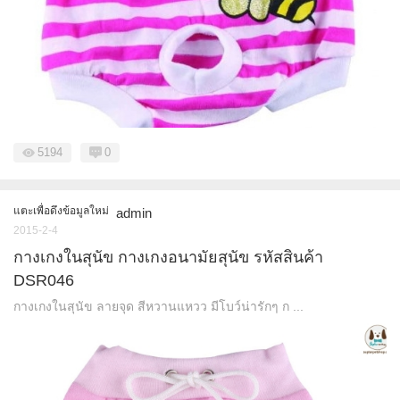
5194
0
แตะเพื่อดึงข้อมูลใหม่
admin
2015-2-4
กางเกงในสุนัข กางเกงอนามัยสุนัข รหัสสินค้า
DSR046
กางเกงในสุนัข ลายจุด สีหวานแหวว มีโบว์น่ารักๆ ก ...