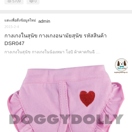
5709
0
แตะเพื่อดึงข้อมูลใหม่
admin
2015-2-4
กางเกงในสุนัข กางเกงอนามัยสุนัข รหัสสินค้า
DSR047
กางเกงในสุนัข กางเกงในน้องหมา โอบิ ผ้าคาดกันฉี ...