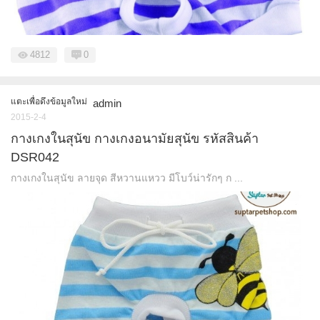
4812
0
แตะเพื่อดึงข้อมูลใหม่
admin
2015-2-4
กางเกงในสุนัข กางเกงอนามัยสุนัข รหัสสินค้า
DSR042
กางเกงในสุนัข ลายจุด สีหวานแหวว มีโบว์น่ารักๆ ก ...