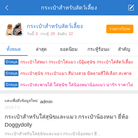
กระเป๋าสำหรับสัตว์เลี้ยง
กระเป๋าสำหรับสัตว์เลี้ยง
รายการโปรด
วันนี้:
0
กระทู้:
29
อันดับ:
22
ทั้งหมด
ล่าสุด
ยอดนิยม
กระทู้ร้อนแรง
สำคัญ
กระเป๋าใส่หมา กระเป๋าใส่แมว เป้อุ้มสุนัข กระเป๋าใส่สัตว์เลี้ยง
ปักหมุด
ตัดเย็บดี แฟชั่นสุดๆ ยี่ห้อง DOGGYDOLLY
กระเป๋าสุนัข กระเป๋าแมว สีม่วงสวย มีหลายสีให้เลือก สะพาย
ปักหมุด
ได้ พับได้ ราคาถูก รหัสสินค้า SBC5044
กระเป๋าสะพายได้ ใส่สุนัข ใส่น้องหมาน้องแมว น่ารัก ราคาไม่
ปักหมุด
แพง สีเทา
แตะเพื่อดึงข้อมูลใหม่
admin
2019-7-1
กระเป๋าสำหรับใส่สุนัขและแมว กระเป๋าน้องหมา ยี่ห้อ
Doggydolly
กระเป๋าสำหรับใส่สุนัขและแมว กระเป๋าน้องหมา ยี ...