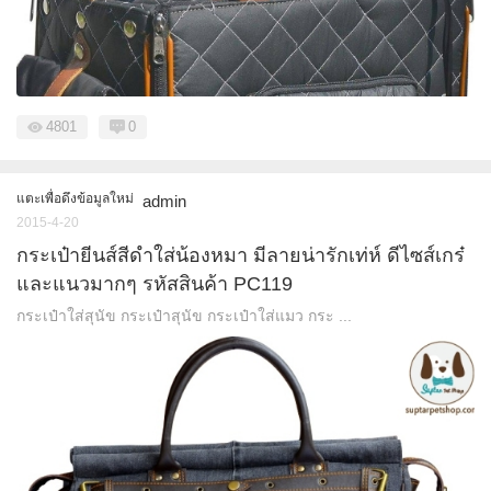
4801
0
แตะเพื่อดึงข้อมูลใหม่
admin
2015-4-20
กระเป๋ายีนส์สีดำใส่น้องหมา มีลายน่ารักเท่ห์ ดีไซส์เกร๋
และแนวมากๆ รหัสสินค้า PC119
กระเป๋าใส่สุนัข กระเป๋าสุนัข กระเป๋าใส่แมว กระ ...