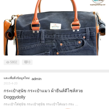
5802
0
แตะเพื่อดึงข้อมูลใหม่
admin
2015-4-20
กระเป๋าสุนัข กระเป๋าแมว ผ้ายีนส์ดีไซส์สวย
Doggydolly
กระเป๋าใส่สุนัข กระเป๋าสุนัข กระเป๋าใส่แมว กระ ...