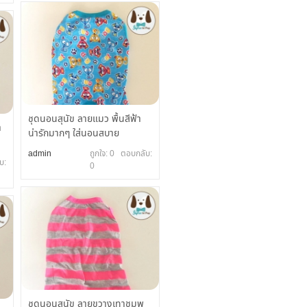
ชุดนอนสุนัข ลายแมว พื้นสีฟ้า
ำ
น่ารักมากๆ ใส่นอนสบาย
admin
ถูกใจ: 0 ตอบกลับ:
บ:
0
ชุดนอนสุนัข ลายขวางเทาชมพู