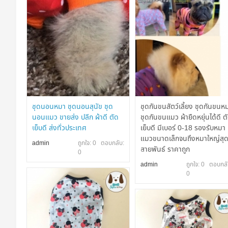
า
รถ
เข็
น
สุ
นั
ข
ชุดนอนหมา ชุดนอนสุนัข ชุด
ชุดกันขนสัตว์เลี้ยง ชุดกันขนห
รา
นอนแมว ขายส่ง ปลีก ผ้าดี ตัด
ชุดกันขนแมว ผ้ายืดหยุ่นได้ดี ต
เย็บดี ส่งทั่วประเทศ
เย็บดี มีเบอร์ 0-18 รองรับหมา
ค
แมวขนาดเล็กจนถึงหมาใหญ่สุ
า
admin
ถูกใจ: 0 ตอบกลับ:
สายพันธ์ ราคาถูก
0
ส่ง
admin
ถูกใจ: 0 ตอบกลั
แ
0
ล
ะ
ป