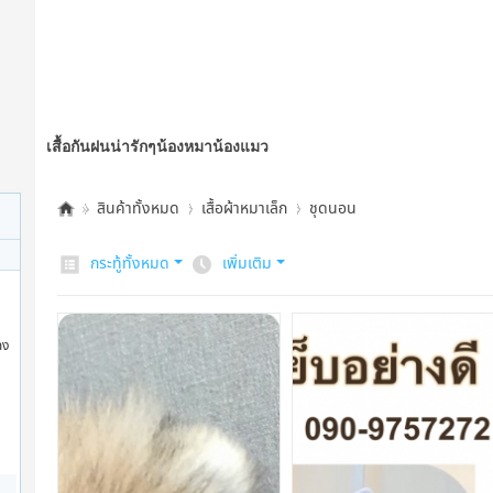
เสื้อกันฝนน่ารักๆน้องหมาน้องแมว
»
สินค้าทั้งหมด
›
เสื้อผ้าหมาเล็ก
›
ชุดนอน
จำ
กระทู้ทั้งหมด
เพิ่มเติม
ห
น่
าย
กง
เสื้
อ
สุ
นั