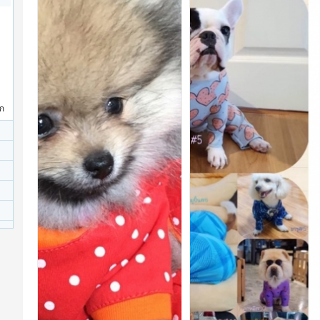
ข
เสื้
อ
ห
ม
า
ัก
เสื้
อ
แ
ม
ว
ชู
ชี
พ
ห
ม