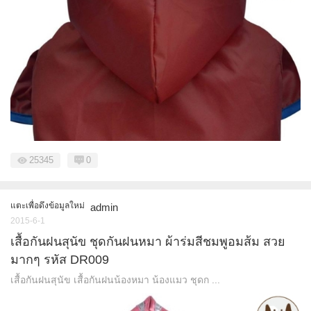
25345
0
แตะเพื่อดึงข้อมูลใหม่
admin
2015-6-1
เสื้อกันฝนสุนัข ชุดกันฝนหมา ผ้าร่มสีชมพูอมส้ม สวย
มากๆ รหัส DR009
เสื้อกันฝนสุนัข เสื้อกันฝนน้องหมา น้องแมว ชุดก ...