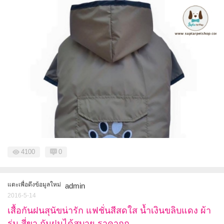
4100
0
แตะเพื่อดึงข้อมูลใหม่
admin
2016-5-14
เสื้อกันฝนสุนัขน่ารัก แฟชั่นสีสดใส น้ำเงินขลิบแดง ผ้า
ร่ม สี่ขา กันฝนได้สบาย ราคาถูก