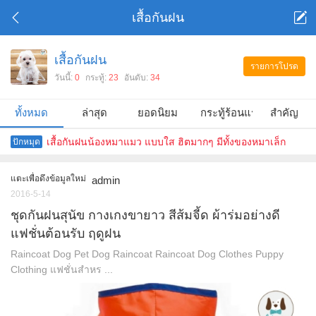
เสื้อกันฝน
เสื้อกันฝน
รายการโปรด
วันนี้:
0
กระทู้:
23
อันดับ:
34
ทั้งหมด
ล่าสุด
ยอดนิยม
กระทู้ร้อนแรง
สำคัญ
เสื้อกันฝนน้องหมาแมว แบบใส ฮิตมากๆ มีทั้งของหมาเล็ก
ปักหมุด
หมาใหญ่
แตะเพื่อดึงข้อมูลใหม่
admin
2016-5-14
ชุดกันฝนสุนัข กางเกงขายาว สีส้มจี้ด ผ้าร่มอย่างดี
แฟชั่นต้อนรับ ฤดูฝน
Raincoat Dog Pet Dog Raincoat Raincoat Dog Clothes Puppy
Clothing แฟชั่นสำหร ...