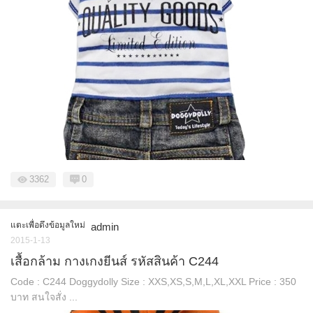
3362
0
แตะเพื่อดึงข้อมูลใหม่
admin
2015-1-13
เสื้อกล้าม กางเกงยีนส์ รหัสสินค้า C244
Code : C244 Doggydolly Size : XXS,XS,S,M,L,XL,XXL Price : 350
บาท สนใจสั่ง ...