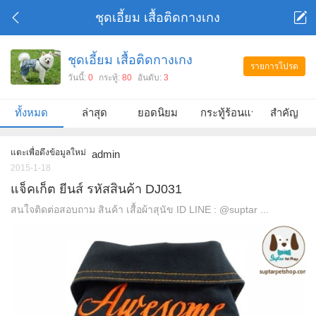
ชุดเอี้ยม เสื้อติดกางเกง
ชุดเอี้ยม เสื้อติดกางเกง
รายการโปรด
วันนี้:
0
กระทู้:
80
อันดับ:
3
ทั้งหมด
ล่าสุด
ยอดนิยม
กระทู้ร้อนแรง
สำคัญ
แตะเพื่อดึงข้อมูลใหม่
admin
2015-1-18
แจ็คเก็ต ยีนส์ รหัสสินค้า DJ031
สนใจติดต่อสอบถาม สินค้า เสื้อผ้าสุนัข ID LINE : @suptar ...