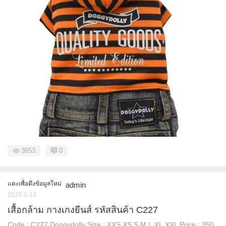
3653
0
แตะเพื่อดึงข้อมูลใหม่
admin
2015-1-13
เสื้อกล้าม กางเกงยีนส์ รหัสสินค้า C227
Code : C227 Doggydolly Size : XXS,XS,S,M,L,XL,XXL Price : 350