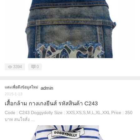
3394
0
แตะเพื่อดึงข้อมูลใหม่
admin
2015-1-13
เสื้อกล้าม กางเกงยีนส์ รหัสสินค้า C243
Code : C243 Doggydolly Size : XXS,XS,S,M,L,XL,XXL Price : 350
บาท สนใจสั่ง ...