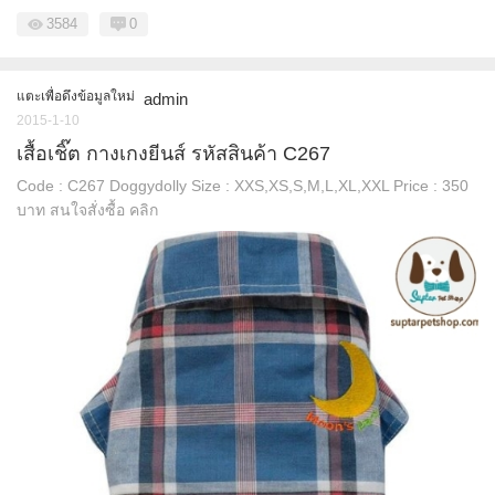
3584
0
แตะเพื่อดึงข้อมูลใหม่
admin
2015-1-10
เสื้อเชิ๊ต กางเกงยีนส์ รหัสสินค้า C267
Code : C267 Doggydolly Size : XXS,XS,S,M,L,XL,XXL Price : 350
บาท สนใจสั่งซื้อ คลิก