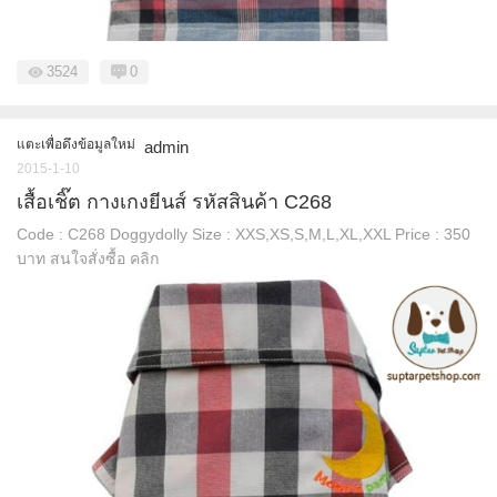
3524
0
แตะเพื่อดึงข้อมูลใหม่
admin
2015-1-10
เสื้อเชิ๊ต กางเกงยีนส์ รหัสสินค้า C268
Code : C268 Doggydolly Size : XXS,XS,S,M,L,XL,XXL Price : 350
บาท สนใจสั่งซื้อ คลิก