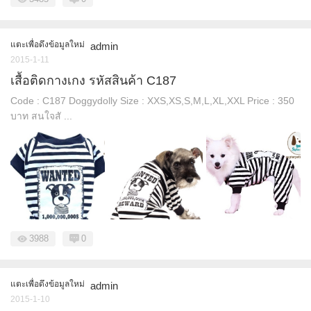
แตะเพื่อดึงข้อมูลใหม่
admin
2015-1-11
เสื้อติดกางเกง รหัสสินค้า C187
Code : C187 Doggydolly Size : XXS,XS,S,M,L,XL,XXL Price : 350
บาท สนใจสั ...
3988
0
แตะเพื่อดึงข้อมูลใหม่
admin
2015-1-10